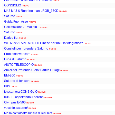
nuovo
CONSIGLIO
nuovo
M42 M43 & Running man LRGB_350D
nuovo
Saturno
nuovo
Guida Fuori Asse
nuovo
Collimazione?...Mai più...
nuovo
Saturno
nuovo
Dark e flat
nuovo
WO 66 f/5.9 APO o 80 ED Cinese per un uso fotografico?
nuovo
Consigli per riprendere Saturno
nuovo
Problema webcam
nuovo
Lune di Saturno
nuovo
AIUTO TELESCOPIO
nuovo
Amici del Profondo Cielo: Partito il Blog!
nuovo
EM-200
nuovo
Saturno di ieri sera
nuovo
IRIS
nuovo
fotocamera CONSIGLIO
nuovo
m101 ...aspettando il sereno
nuovo
Olympus E-500
nuovo
vecchio..saturno!
nuovo
Mosaico: falcetto lunare di ieri sera
nuovo