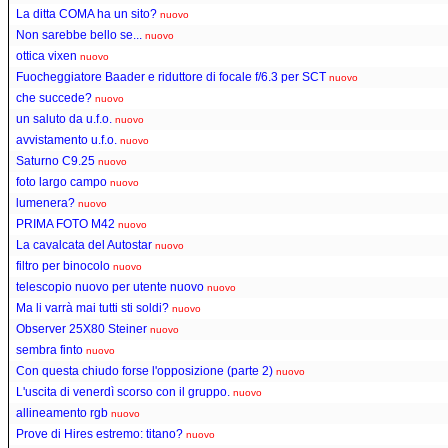
La ditta COMA ha un sito?
nuovo
Non sarebbe bello se...
nuovo
ottica vixen
nuovo
Fuocheggiatore Baader e riduttore di focale f/6.3 per SCT
nuovo
che succede?
nuovo
un saluto da u.f.o.
nuovo
avvistamento u.f.o.
nuovo
Saturno C9.25
nuovo
foto largo campo
nuovo
lumenera?
nuovo
PRIMA FOTO M42
nuovo
La cavalcata del Autostar
nuovo
filtro per binocolo
nuovo
telescopio nuovo per utente nuovo
nuovo
Ma li varrà mai tutti sti soldi?
nuovo
Observer 25X80 Steiner
nuovo
sembra finto
nuovo
Con questa chiudo forse l'opposizione (parte 2)
nuovo
L'uscita di venerdì scorso con il gruppo.
nuovo
allineamento rgb
nuovo
Prove di Hires estremo: titano?
nuovo