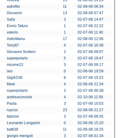
Andrea
13
02-08-06 19:28
astrofilo
11
02-08-06 08:34
Giovanni
13
02-08-06 07:47
Sally
3
02-07-06 14:47
Ennio Tafuro
1
02-07-06 22:22
valerio
1
02-07-06 11:40
AstroManu
17
02-08-06 12:06
Tony87
4
02-07-06 10:38
Giovanni Sostero
2
02-07-06 09:07
superpolaris
5
02-07-06 19:47
micene22
3
02-07-06 09:17
ixio
0
02-06-06 19:59
Gigi62VE
6
02-07-06 15:22
Mark
4
02-06-06 21:34
superpolaris
2
02-07-06 00:38
andreaconsole
4
02-10-06 11:56
Paola
3
02-07-06 10:03
ruycos
23
02-08-06 21:27
fabrizio
3
02-07-06 09:35
Leonardo Longarini
0
02-06-06 15:20
batti38
11
02-06-06 18:25
giorgio mengoli
3
02-07-06 01:34