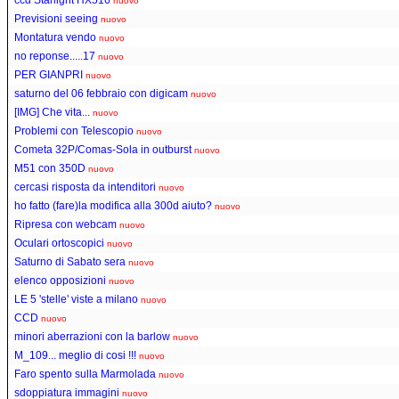
nuovo
Previsioni seeing
nuovo
Montatura vendo
nuovo
no reponse.....17
nuovo
PER GIANPRI
nuovo
saturno del 06 febbraio con digicam
nuovo
[IMG] Che vita...
nuovo
Problemi con Telescopio
nuovo
Cometa 32P/Comas-Sola in outburst
nuovo
M51 con 350D
nuovo
cercasi risposta da intenditori
nuovo
ho fatto (fare)la modifica alla 300d aiuto?
nuovo
Ripresa con webcam
nuovo
Oculari ortoscopici
nuovo
Saturno di Sabato sera
nuovo
elenco opposizioni
nuovo
LE 5 'stelle' viste a milano
nuovo
CCD
nuovo
minori aberrazioni con la barlow
nuovo
M_109... meglio di cosi !!!
nuovo
Faro spento sulla Marmolada
nuovo
sdoppiatura immagini
nuovo