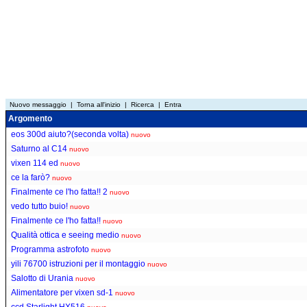
Nuovo messaggio
|
Torna all'inizio
|
Ricerca
|
Entra
Argomento
eos 300d aiuto?(seconda volta)
nuovo
Saturno al C14
nuovo
vixen 114 ed
nuovo
ce la farò?
nuovo
Finalmente ce l'ho fatta!! 2
nuovo
vedo tutto buio!
nuovo
Finalmente ce l'ho fatta!!
nuovo
Qualità ottica e seeing medio
nuovo
Programma astrofoto
nuovo
yili 76700 istruzioni per il montaggio
nuovo
Salotto di Urania
nuovo
Alimentatore per vixen sd-1
nuovo
ccd Starlight HX516