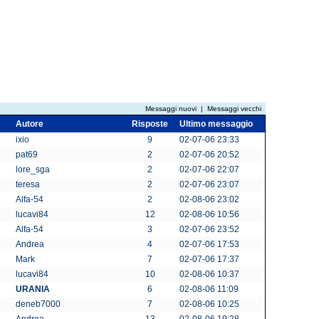
Messaggi nuovi
|
Messaggi vecchi
Autore
Risposte
Ultimo messaggio
ixio
9
02-07-06 23:33
pat69
2
02-07-06 20:52
lore_sga
2
02-07-06 22:07
teresa
2
02-07-06 23:07
Alfa-54
2
02-08-06 23:02
lucavi84
12
02-08-06 10:56
Alfa-54
3
02-07-06 23:52
Andrea
4
02-07-06 17:53
Mark
7
02-07-06 17:37
lucavi84
10
02-08-06 10:37
URANIA
6
02-08-06 11:09
deneb7000
7
02-08-06 10:25