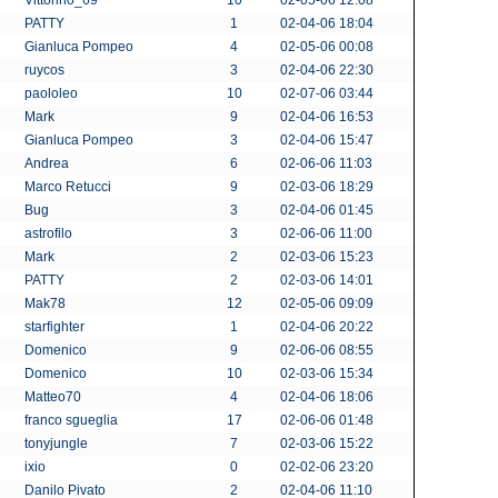
Vittorino_69
10
02-05-06 12:08
PATTY
1
02-04-06 18:04
Gianluca Pompeo
4
02-05-06 00:08
ruycos
3
02-04-06 22:30
paololeo
10
02-07-06 03:44
Mark
9
02-04-06 16:53
Gianluca Pompeo
3
02-04-06 15:47
Andrea
6
02-06-06 11:03
Marco Retucci
9
02-03-06 18:29
Bug
3
02-04-06 01:45
astrofilo
3
02-06-06 11:00
Mark
2
02-03-06 15:23
PATTY
2
02-03-06 14:01
Mak78
12
02-05-06 09:09
starfighter
1
02-04-06 20:22
Domenico
9
02-06-06 08:55
Domenico
10
02-03-06 15:34
Matteo70
4
02-04-06 18:06
franco sgueglia
17
02-06-06 01:48
tonyjungle
7
02-03-06 15:22
ixio
0
02-02-06 23:20
Danilo Pivato
2
02-04-06 11:10