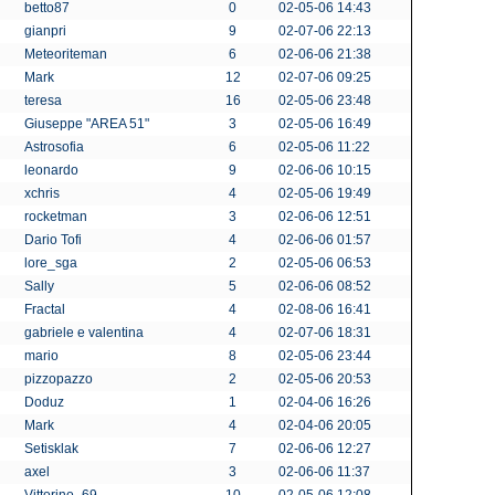
betto87
0
02-05-06 14:43
gianpri
9
02-07-06 22:13
Meteoriteman
6
02-06-06 21:38
Mark
12
02-07-06 09:25
teresa
16
02-05-06 23:48
Giuseppe "AREA 51"
3
02-05-06 16:49
Astrosofia
6
02-05-06 11:22
leonardo
9
02-06-06 10:15
xchris
4
02-05-06 19:49
rocketman
3
02-06-06 12:51
Dario Tofi
4
02-06-06 01:57
lore_sga
2
02-05-06 06:53
Sally
5
02-06-06 08:52
Fractal
4
02-08-06 16:41
gabriele e valentina
4
02-07-06 18:31
mario
8
02-05-06 23:44
pizzopazzo
2
02-05-06 20:53
Doduz
1
02-04-06 16:26
Mark
4
02-04-06 20:05
Setisklak
7
02-06-06 12:27
axel
3
02-06-06 11:37