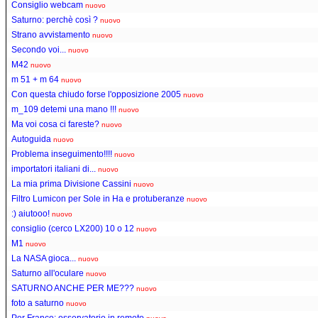
Consiglio webcam
nuovo
Saturno: perchè così ?
nuovo
Strano avvistamento
nuovo
Secondo voi...
nuovo
M42
nuovo
m 51 + m 64
nuovo
Con questa chiudo forse l'opposizione 2005
nuovo
m_109 detemi una mano !!!
nuovo
Ma voi cosa ci fareste?
nuovo
Autoguida
nuovo
Problema inseguimento!!!!
nuovo
importatori italiani di...
nuovo
La mia prima Divisione Cassini
nuovo
Filtro Lumicon per Sole in Ha e protuberanze
nuovo
:) aiutooo!
nuovo
consiglio (cerco LX200) 10 o 12
nuovo
M1
nuovo
La NASA gioca...
nuovo
Saturno all'oculare
nuovo
SATURNO ANCHE PER ME???
nuovo
foto a saturno
nuovo
Per Franco: osservatorio in remoto