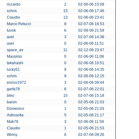
riccardo
2
02-06-06 15:08
xchris
15
02-06-06 17:46
Claudio
13
02-06-06 23:41
Marco Retucci
8
02-07-06 16:53
tuvok
6
02-08-06 21:59
axel
3
02-07-06 14:38
axel
0
02-06-06 11:51
space_av
11
02-12-06 23:47
Massimo
0
02-06-06 11:08
takahashi
0
02-06-06 10:51
lucky51
9
02-06-06 14:35
xchris
9
02-06-06 12:15
enrico1972
3
02-06-06 09:44
garfa78
6
02-07-06 22:01
bleo
15
02-07-06 15:18
baron
0
02-05-06 21:03
Domenico
1
02-05-06 21:03
Astrosofia
5
02-05-06 21:17
Mak78
3
02-06-06 11:59
Claudio
1
02-05-06 21:53
Winny
6
02-07-06 09:26